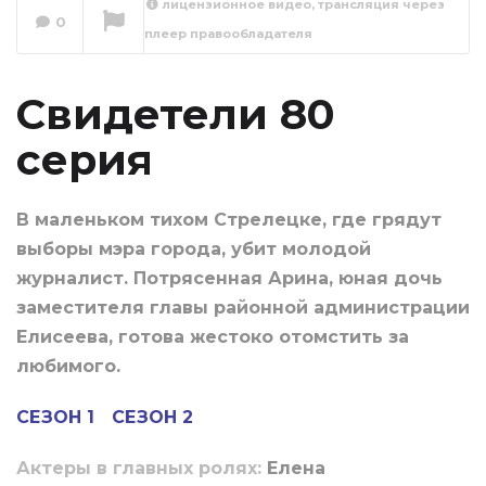
лицензионное видео, трансляция через
0
плеер правообладателя
Свидетели
Сейчас вы смотрите
Свидетели 80
серия
В маленьком тихом Стрелецке, где грядут
выборы мэра города, убит молодой
журналист. Потрясенная Арина, юная дочь
заместителя главы районной администрации
Елисеева, готова жестоко отомстить за
любимого.
СЕЗОН 1
СЕЗОН 2
Актеры в главных ролях:
Елена