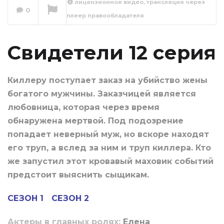
лицензионное видео, трансляция через
0
плеер правообладателя
Свидетели 13
серия
Сейчас вы смотрите
Свидетели 12 серия
Киллеру поступает заказ на убийство жены
богатого мужчины. Заказчицей является
любовница, которая через время
обнаружена мертвой. Под подозрение
попадает неверный муж, но вскоре находят
его труп, а вслед за ним и труп киллера. Кто
же запустил этот кровавый маховик событий
предстоит выяснить сыщикам.
СЕЗОН 1
СЕЗОН 2
Актеры в главных ролях:
Елена