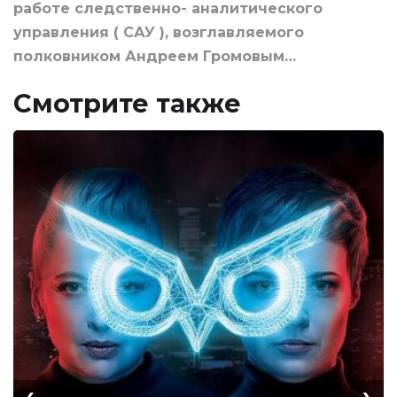
работе следственно- аналитического
управления ( САУ ), возглавляемого
полковником Андреем Громовым…
Смотрите также
‹
›