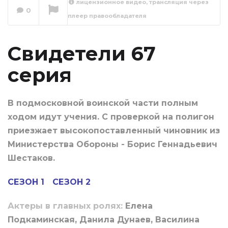
лицензионное видео, трансляция через
0
плеер правообладателя
Свидетели 68
серия
Сейчас вы смотрите
Свидетели 67
серия
В подмосковной воинской части полным
ходом идут учения. С проверкой на полигон
приезжает высокопоставленный чиновник из
Министерства Обороны - Борис Геннадьевич
Шестаков.
СЕЗОН 1
СЕЗОН 2
Актеры в главных ролях:
Елена
Подкаминская, Данила Дунаев, Василина