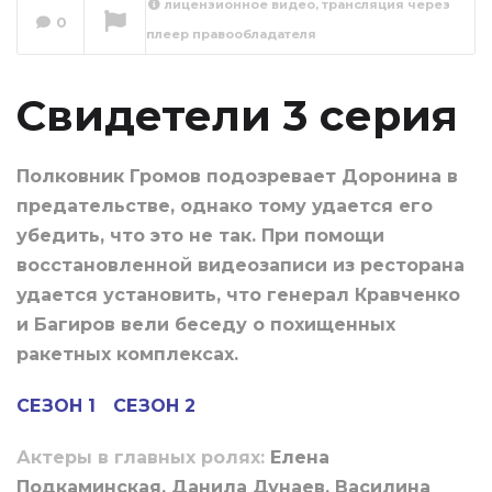
лицензионное видео, трансляция через
0
плеер правообладателя
Свидетели 4
серия
Сейчас вы смотрите
Свидетели 3 серия
Полковник Громов подозревает Доронина в
предательстве, однако тому удается его
убедить, что это не так. При помощи
восстановленной видеозаписи из ресторана
удается установить, что генерал Кравченко
и Багиров вели беседу о похищенных
ракетных комплексах.
СЕЗОН 1
СЕЗОН 2
Актеры в главных ролях:
Елена
Подкаминская, Данила Дунаев, Василина