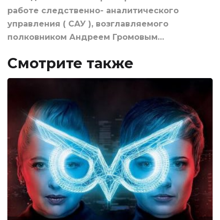
работе следственно- аналитического
управления ( САУ ), возглавляемого
полковником Андреем Громовым…
Смотрите также