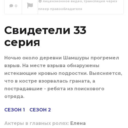
лицензионное видео, трансляция через
0
плеер правообладателя
Свидетели 34
серия
Сейчас вы смотрите
Свидетели 33
серия
Ночью около деревни Шамшуры прогремел
взрыв. На месте взрыва обнаружены
истекающие кровью подростки. Выясняется,
что в костре взорвалась граната, а
пострадавшие - ребята из поискового
отряда.
СЕЗОН 1
СЕЗОН 2
Актеры в главных ролях:
Елена