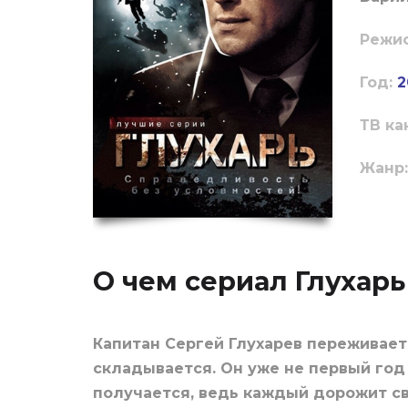
Режи
Год:
2
ТВ ка
Жанр:
О чем сериал Глухарь
Капитан Сергей Глухарев переживает 
складывается. Он уже не первый год 
получается, ведь каждый дорожит св