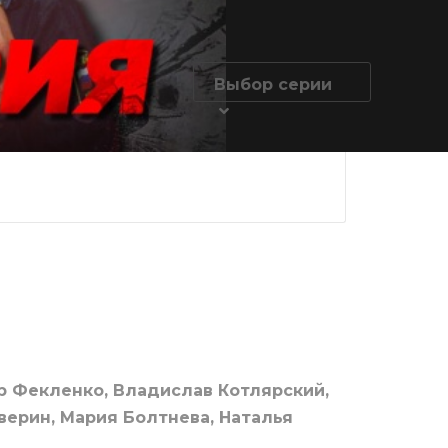
Выбор серии
 серия
Глухарь 4 серия
Глухарь 5 се
р Фекленко, Владислав Котлярский,
верин, Мария Болтнева, Наталья