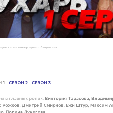
яция через плеер правообладателя
ь 1 серия
Глухарь 2 серия
Глухарь 3
 1
СЕЗОН 2
СЕЗОН 3
ы в главных ролях:
Виктория Тарасова, Владими
 Рожков, Дмитрий Смирнов, Ежи Штур, Максим А
о, Полина Лунегова