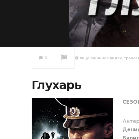
0
лицензионное видео, трансл
Глухар
Глухарь
Сейчас вы смотрите
СЕЗОН
Актер
Денис
Барил