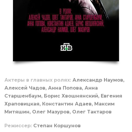
Актеры в главных ролях:
Александр Наумов,
Алексей Чадов, Анна Попова, Анна
Старшенбаум, Борис Хвошнянский, Евгения
Храповицкая, Константин Адаев, Максим
Митяшин, Олег Мазуров, Олег Тактаров
Режиссер:
Степан Коршунов