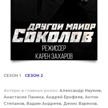
СЕЗОН 1
СЕЗОН 2
Актеры в главных ролях:
Александр Наумов,
Анастасия Панина, Андрей Ерофеев, Антон
Степанов, Вадим Андреев, Денис Варенов,