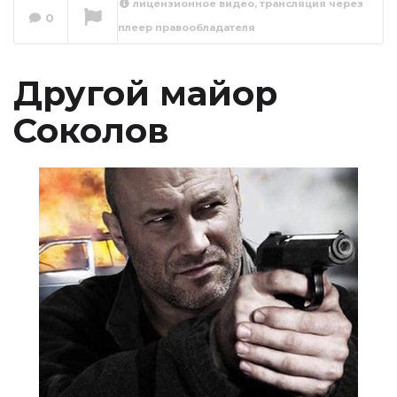
лицензионное видео, трансляция через
Другой майор
0
плеер правообладателя
Соколов 1 сезон 1
серия
Сейчас вы смотрите
Другой майор
Соколов