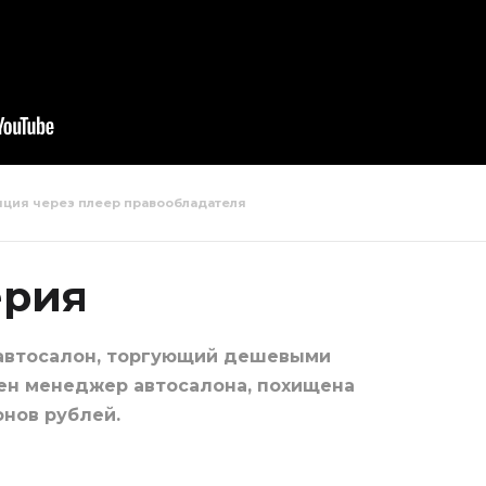
яция через плеер правообладателя
ели 29
Свидетели 30
Свидетел
серия
серия
ерия
 автосалон, торгующий дешевыми
нен менеджер автосалона, похищена
онов рублей.