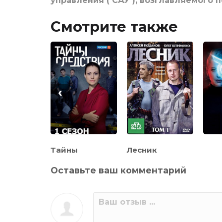
управления ( САУ ), возглавляемог
Смотрите также
‹
рячим
Тайны
Лесник
ам
следствия
Оставьте ваш комментарий