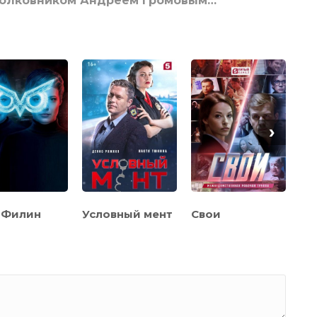
о полковником Андреем Громовым…
›
Филин
Свои
Па
Условный мент