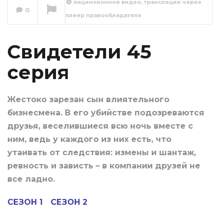
лицензионное видео, трансляция через
0
плеер правообладателя
Свидетели 46
серия
Сейчас вы смотрите
Свидетели 45
серия
Жестоко зарезан сын влиятельного
бизнесмена. В его убийстве подозреваются
друзья, веселившиеся всю ночь вместе с
ним, ведь у каждого из них есть, что
утаивать от следствия: измены и шантаж,
ревность и зависть – в компании друзей не
все ладно.
СЕЗОН 1
СЕЗОН 2