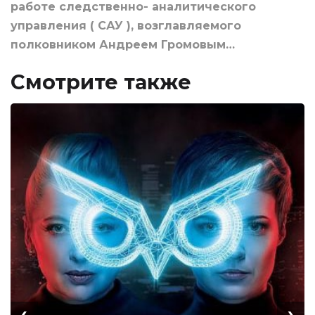
работе следственно- аналитического
управления ( САУ ), возглавляемого
полковником Андреем Громовым…
Смотрите также
‹
›