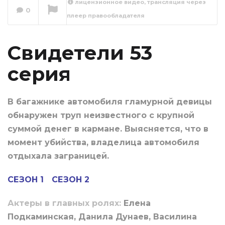
лицензионное видео, трансляция через
0
плеер правообладателя
Свидетели 54
серия
Сейчас вы смотрите
Свидетели 53
серия
В багажнике автомобиля гламурной девицы
обнаружен труп неизвестного с крупной
суммой денег в кармане. Выясняется, что в
момент убийства, владелица автомобиля
отдыхала заграницей.
СЕЗОН 1
СЕЗОН 2
Актеры в главных ролях:
Елена
Подкаминская, Данила Дунаев, Василина