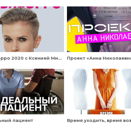
Ревизорро 2020 с Ксенией Милас
Проект «Анна Николаевн
ьный пациент