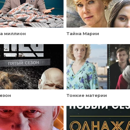
на миллион
Тайна Марии
сезон
Тонкие материи