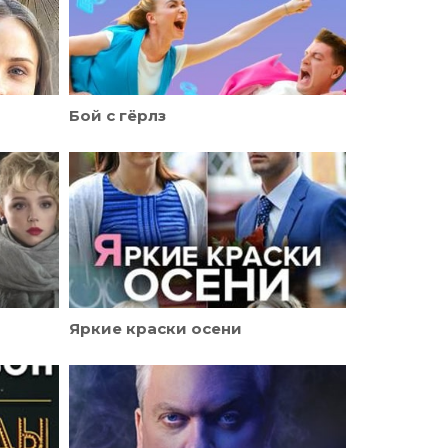
Бой с гёрлз
Яркие краски осени