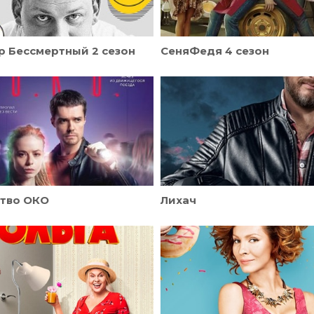
 Бессмертный 2 сезон
СеняФедя 4 сезон
ство ОКО
Лихач