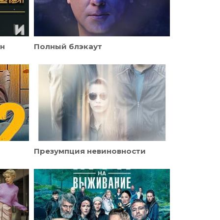
он
Полный блэкаут
Презумпция невиновности