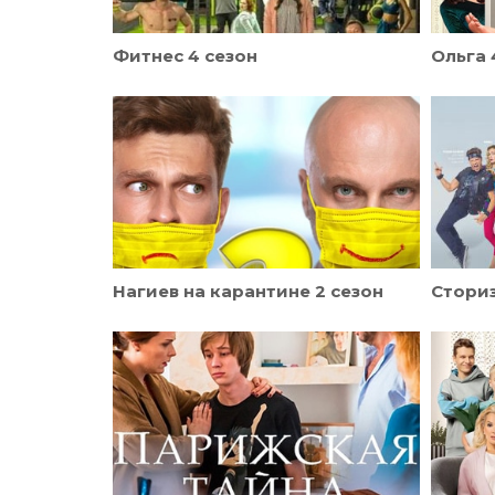
Фитнес 4 сезон
Ольга 
Нагиев на карантине 2 сезон
Стори