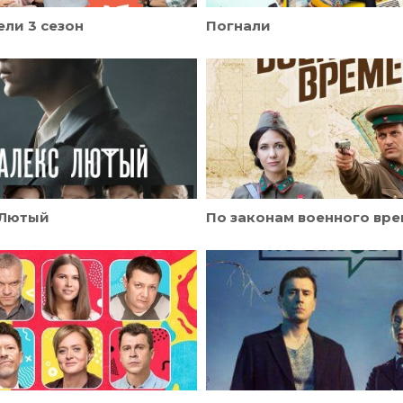
ли 3 сезон
Погнали
 Лютый