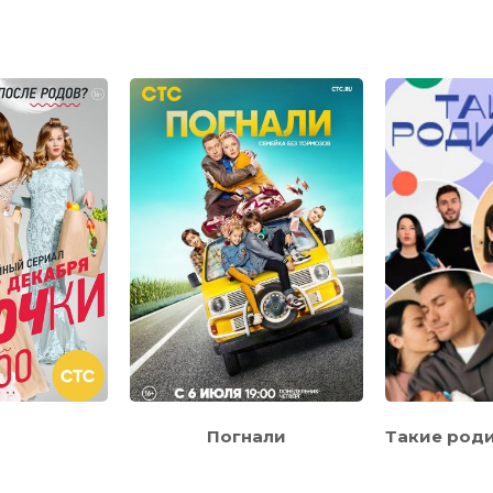
Погнали
Такие род