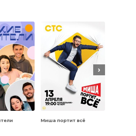
›
ители
Миша портит всё
Семейный