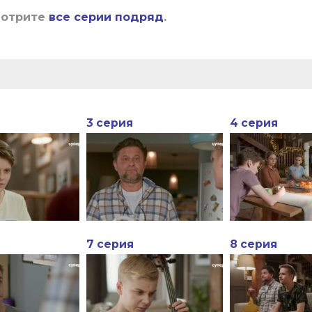
мотрите
все серии подряд
.
3 серия
4 серия
7 серия
8 серия