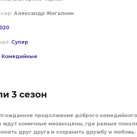
ссер:
Александр Жигалкин
020
нал:
Супер
Комедийные
и 3 сезон
долгожданное продолжение доброго комедийного
еля ждут комичные мизансцены, где разные поко
онять друг друга и сохранить дружбу и любовь.