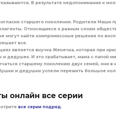
тказываются. В результате недопонимания к мо
зногласия старшего поколения. Родители Маши 
лигенты. Относящиеся к разным слоям общества
 не могут найти компромиссные решения по восп
решает все.
циях является внучка Женечка, которая при кр
и дедушек. И это срабатывает, мама с папой ми
ечаться старшему поколению двух семей, они в 
бабушки и дедушки успели пережить большое ко
ты онлайн все серии
мотрите
все серии подряд
.