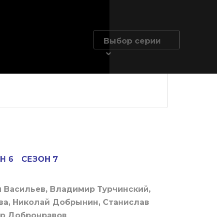
Выбор серии
Н 6
СЕЗОН 7
 Васильев, Владимир Турчинский,
ва, Николай Добрынин, Станислав
ор Добронравов