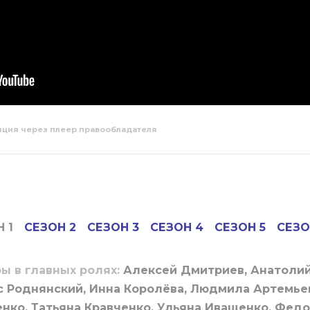
яция через плеер правообладателя
 сезон 1
Сваты 1 сезон 2
серия
 1
СЕЗОН 2
СЕЗОН 3
СЕЗОН 4
СЕЗОН 5
СЕЗО
ы в главных ролях:
Алексей Дмитриев, Анатолий
 Роднянский, Инна Королёва, Людмила Артемье
нко, Татьяна Кравченко, Ульяна Иващенко, Фед