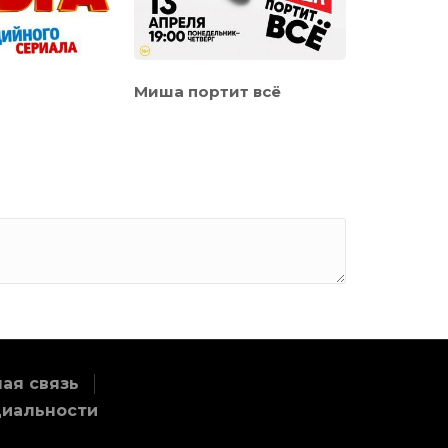
Миша портит всё
Семейный
ая связь
циальности