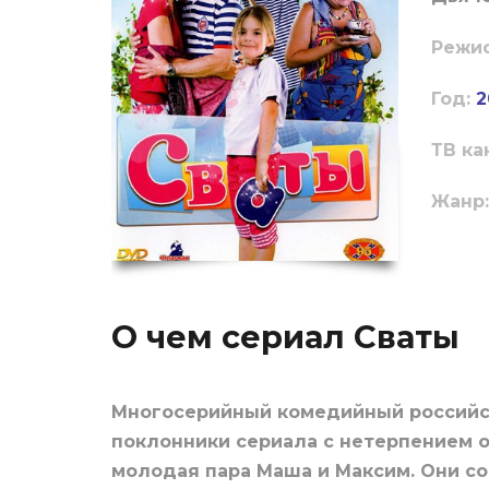
Режи
Год:
2
ТВ ка
Жанр:
О чем сериал Сваты
Многосерийный комедийный российск
поклонники сериала с нетерпением 
молодая пара Маша и Максим. Они со