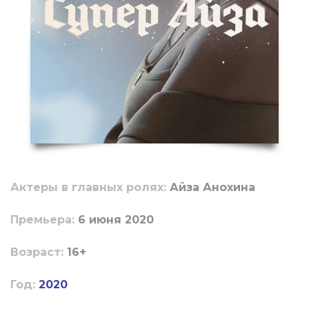
Актеры в главных ролях:
Айза Анохина
Пpeмьepa:
6 июня 2020
Boзpacт:
16+
Год:
2020