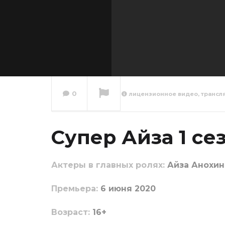
0
лицензионное видео, трансл
Супер 
10 сер
Супер Айза 1 се
Сейчас вы смотрите
Актеры в главных ролях:
Айза Анохин
Пpeмьepa:
6 июня 2020
Boзpacт:
16+