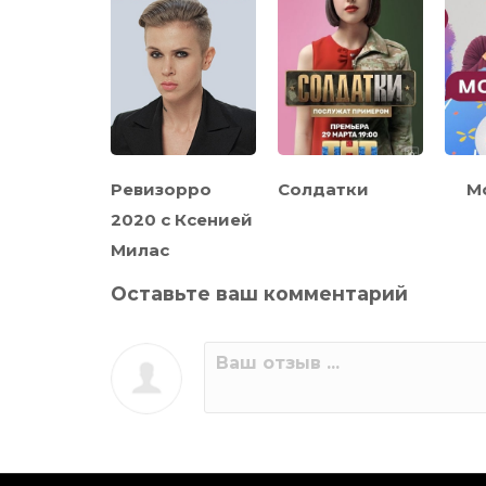
упер
Ревизорро
Солдатки
М
2020 с Ксенией
Милас
Оставьте ваш комментарий