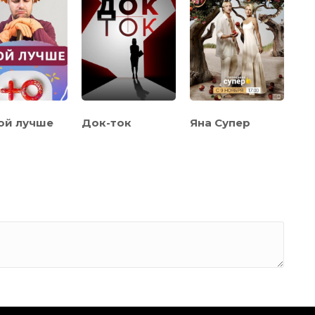
ой лучше
Док-ток
Яна Супер
Ре
20
Ми