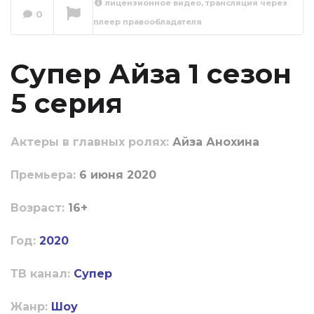
лицензионное видео, трансляция через
0
плеер правообладателя
Супер Айза 1 сезон
6 серия
Сейчас вы смотрите
Супер Айза 1 сезон
5 серия
Актеры в главных ролях:
Айза Анохина
Пpeмьepa:
6 июня 2020
Boзpacт:
16+
Год:
2020
ТВ канал:
Супер
Жанр:
Шоу