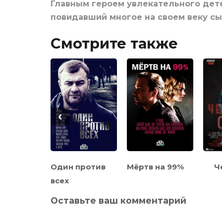
Главным героем увлекательного дет
повидавший многое на своем веку с
Смотрите также
‹
 стал
Один против
Мёртв на 99%
Ч
им
всех
Оставьте ваш комментарий