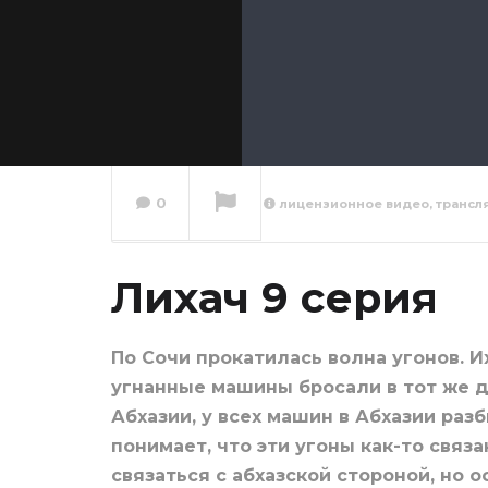
0
лицензионное видео, трансл
Лихач 
Лихач 9 серия
Сейчас вы смотрите
По Сочи прокатилась волна угонов. И
угнанные машины бросали в тот же д
Абхазии, у всех машин в Абхазии раз
понимает, что эти угоны как-то связ
связаться с абхазской стороной, но 