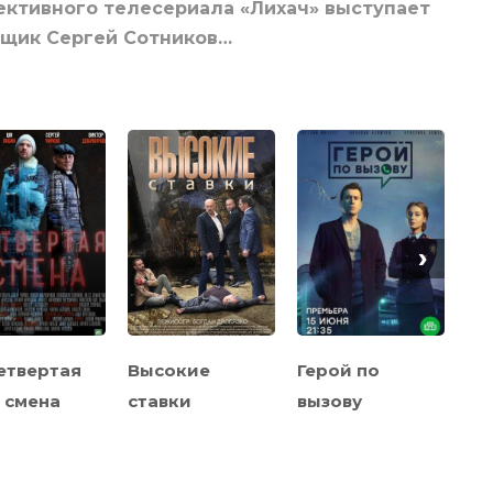
ективного телесериала «Лихач» выступает
ыщик Сергей Сотников…
›
етвертая
Высокие
Герой по
Чё
смена
ставки
вызову
ле