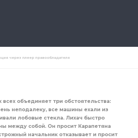
яция через плеер правообладателя
10 серия
Лихач 11 серия
Лихач 12 
х всех объединяет три обстоятельства:
ень неподалеку, все машины ехали из
бивали лобовые стекла. Лихач быстро
аны между собой. Он просит Карапетяна
острожный начальник отказывает и просит