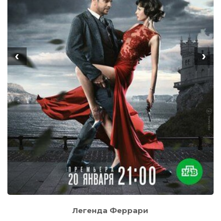
‹
›
Легенда Феррари