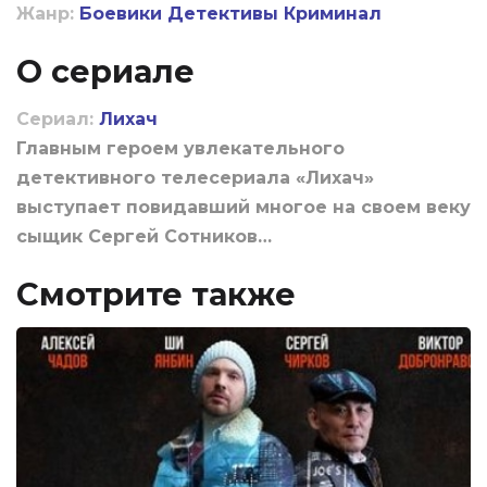
Жанр:
Боевики
Детективы
Криминал
О сериале
Сериал:
Лихач
Главным героем увлекательного
детективного телесериала «Лихач»
выступает повидавший многое на своем веку
сыщик Сергей Сотников…
Смотрите также