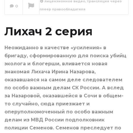
лицензионное видео, трансляция через
0
плеер правообладателя
Лихач 3 серия
Сейчас вы смотрите
Лихач 2 серия
Неожиданно в качестве «усиления» в
бригаду, сформированную для поиска убийц
эколога и блогерши, вливается новая
знакомая Лихача Ирина Назарова,
оказавшаяся на самом деле следователем
по особо важным делам СК России. А вслед
за Назаровой, оказавшейся в Сочи в общем-
то случайно, сюда приезжает и
оперуполномоченный по особо важным
делам из МВД России подполковник
полиции Семенов. Семенов преследует по