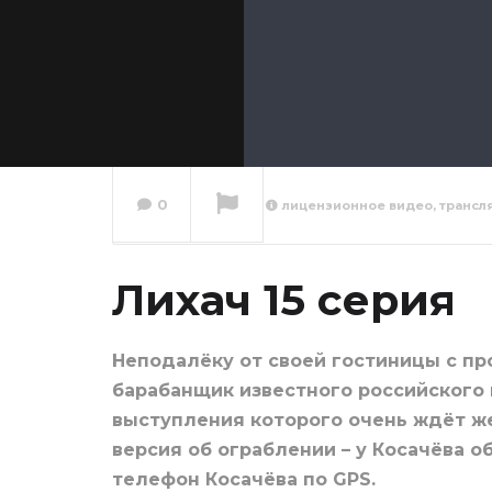
0
лицензионное видео, трансл
Лихач 
Лихач 15 серия
Сейчас вы смотрите
Неподалёку от своей гостиницы с пр
барабанщик известного российского
выступления которого очень ждёт же
версия об ограблении – у Косачёва 
телефон Косачёва по GPS.