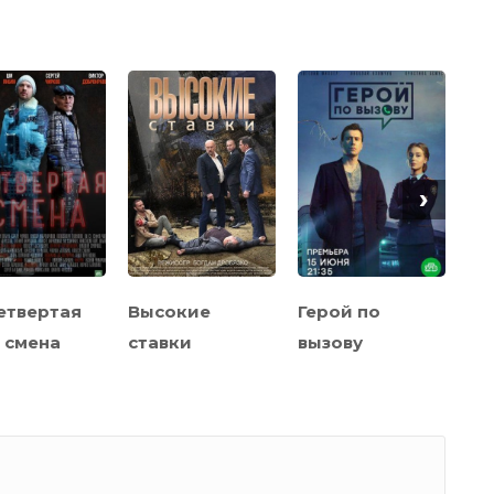
›
етвертая
Высокие
Герой по
Чё
смена
ставки
вызову
ле