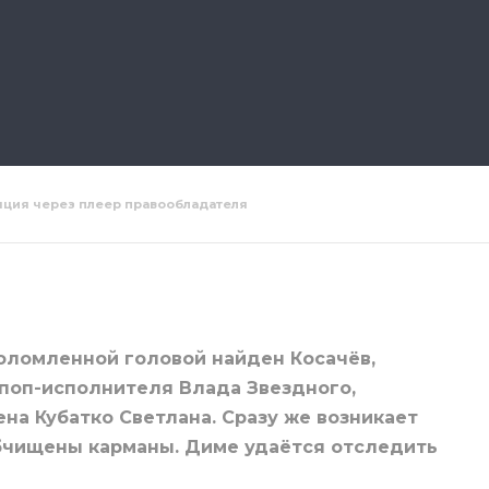
яция через плеер правообладателя
16 серия
Лихач 17 серия
Лихач 18 
оломленной головой найден Косачёв,
 поп-исполнителя Влада Звездного,
на Кубатко Светлана. Сразу же возникает
обчищены карманы. Диме удаётся отследить