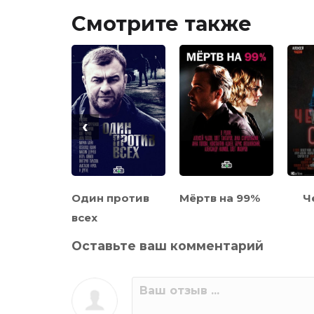
Смотрите также
‹
 стал
Один против
Мёртв на 99%
Ч
им
всех
Оставьте ваш комментарий