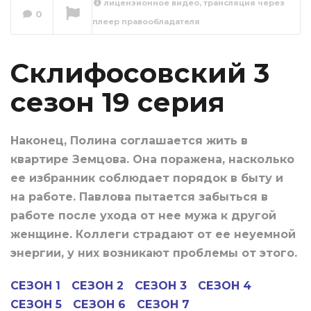
лицензионное видео, трансляция через
0
плеер правообладателя
Склифосовский 3
сезон 20 серия
Сейчас вы смотрите
Склифосовский 3
сезон 19 серия
Наконец, Полина соглашается жить в
квартире Земцова. Она поражена, насколько
ее избранник соблюдает порядок в быту и
на работе. Павлова пытается забыться в
работе после ухода от нее мужа к другой
женщине. Коллеги страдают от ее неуемной
энергии, у них возникают проблемы от этого.
СЕЗОН 1
СЕЗОН 2
СЕЗОН 3
СЕЗОН 4
СЕЗОН 5
СЕЗОН 6
СЕЗОН 7