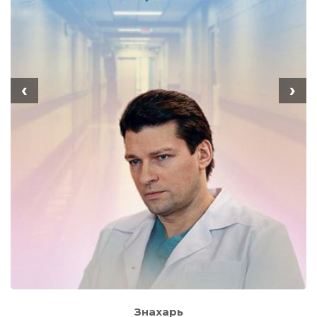
‹
›
Знахарь