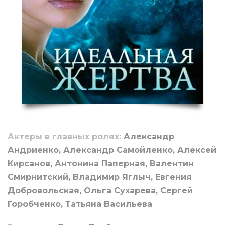
Актеры в главных ролях:
Александр
Андриенко, Александр Самойленко, Алексей
Кирсанов, Антонина Паперная, Валентин
Смирнитский, Владимир Яглыч, Евгения
Добровольская, Ольга Сухарева, Сергей
Горобченко, Татьяна Васильева