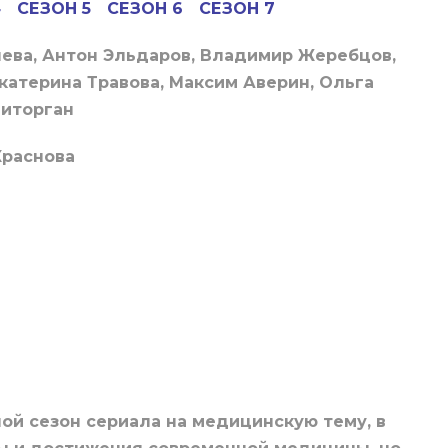
4
СЕЗОН 5
СЕЗОН 6
СЕЗОН 7
ева, Антон Эльдаров, Владимир Жеребцов,
катерина Травова, Максим Аверин, Ольга
Виторган
Краснова
ной сезон сериала на медицинскую тему, в