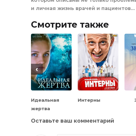
котором описаны не только проблем
и личная жизнь врачей и пациентов…
Смотрите также
‹
кий
Идеальная
Интерны
ор
жертва
Оставьте ваш комментарий