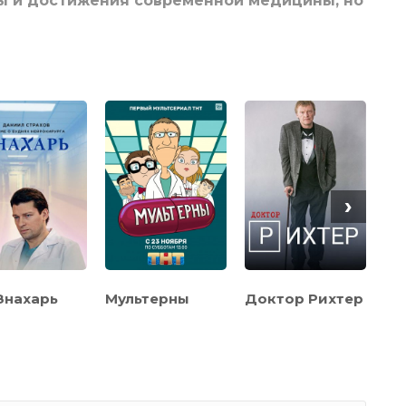
ы и достижения современной медицины, но
›
Знахарь
Мультерны
Доктор Рихтер
Ак