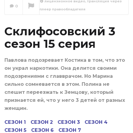
лицензионное видео, трансляция через
0
плеер правообладателя
Склифосовский 3
сезон 16 серия
Сейчас вы смотрите
Склифосовский 3
сезон 15 серия
Павлова подозревает Костика в том, что это
он украл наркотики. Она делится своими
подозрениями с главврачом. Но Марина
сильно сомневается в этом. Полина не
спешит переезжать к Земцову, который
признается ей, что у него 3 детей от разных
женщин.
СЕЗОН 1
СЕЗОН 2
СЕЗОН 3
СЕЗОН 4
СЕЗОН 5
СЕЗОН 6
СЕЗОН 7