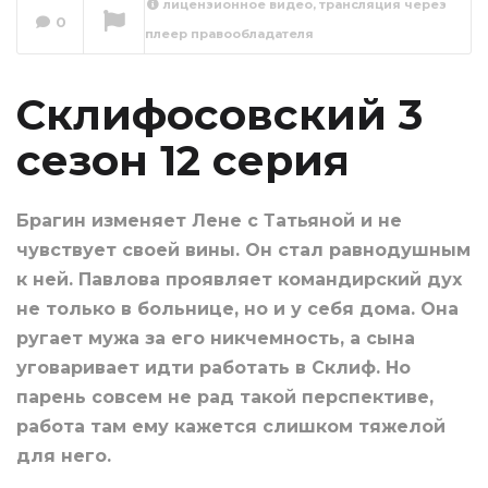
лицензионное видео, трансляция через
0
плеер правообладателя
Склифосовский 3
сезон 13 серия
Сейчас вы смотрите
Склифосовский 3
сезон 12 серия
Брагин изменяет Лене с Татьяной и не
чувствует своей вины. Он стал равнодушным
к ней. Павлова проявляет командирский дух
не только в больнице, но и у себя дома. Она
ругает мужа за его никчемность, а сына
уговаривает идти работать в Склиф. Но
парень совсем не рад такой перспективе,
работа там ему кажется слишком тяжелой
для него.