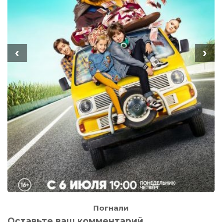
‹
›
Погнали
Оставьте ваш комментарий