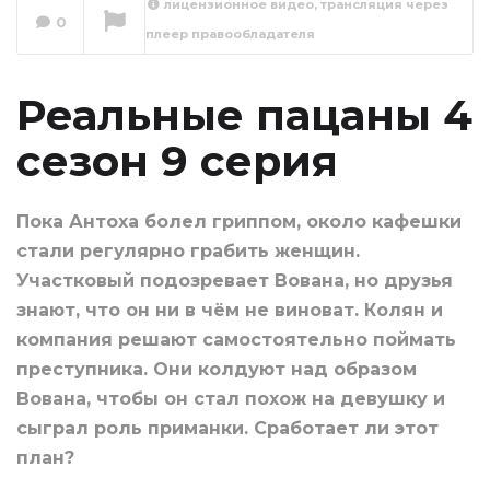
лицензионное видео, трансляция через
0
плеер правообладателя
Реальные пацаны
4 сезон 10 серия
Сейчас вы смотрите
Реальные пацаны 4
сезон 9 серия
Пока Антоха болел гриппом, около кафешки
стали регулярно грабить женщин.
Участковый подозревает Вована, но друзья
знают, что он ни в чём не виноват. Колян и
компания решают самостоятельно поймать
преступника. Они колдуют над образом
Вована, чтобы он стал похож на девушку и
сыграл роль приманки. Сработает ли этот
план?