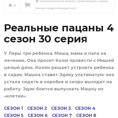
лицензионное видео, трансляция через
0
плеер правообладателя
Реальные пацаны
4 сезон 31 серия
Сейчас вы смотрите
Реальные пацаны 4
сезон 30 серия
У Леры три ребенка: Миша, мама и папа на
лечении. Она просит Колю провести с Мишей
целый день. Колян решает устроить ребенка
в садик. Машка ставит Эдику ультиматум: она
устала сидеть в коробке и скоро выходит на
работу. Эдик боится выпускать Машку из
«клетки».
СЕЗОН 1
СЕЗОН 2
СЕЗОН 3
СЕЗОН 4
СЕЗОН 5
СЕЗОН 6
СЕЗОН 7
СЕЗОН 8