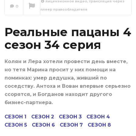
лицензионное видео, трансляция через
0
плеер правообладателя
Реальные пацаны
4 сезон 35 серия
Сейчас вы смотрите
Реальные пацаны 4
сезон 34 серия
Колян и Лера хотели провести день вместе,
но тетя Марина просит у них помощи на
поминках: умер дедушка, живший по
соседству. Антоха и Вован впервые серьезно
ссорятся, и Богданов находит другого
бизнес-партнера.
СЕЗОН 1
СЕЗОН 2
СЕЗОН 3
СЕЗОН 4
СЕЗОН 5
СЕЗОН 6
СЕЗОН 7
СЕЗОН 8