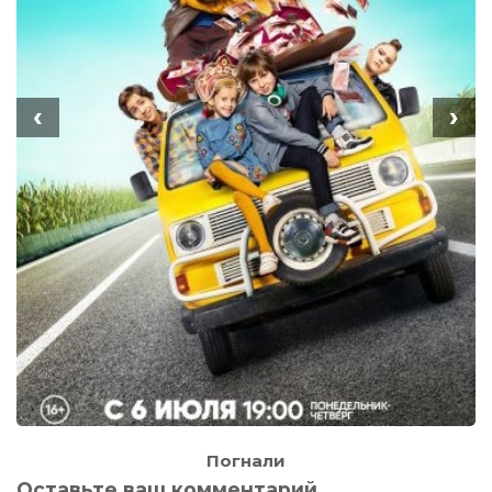
‹
›
Погнали
Оставьте ваш комментарий