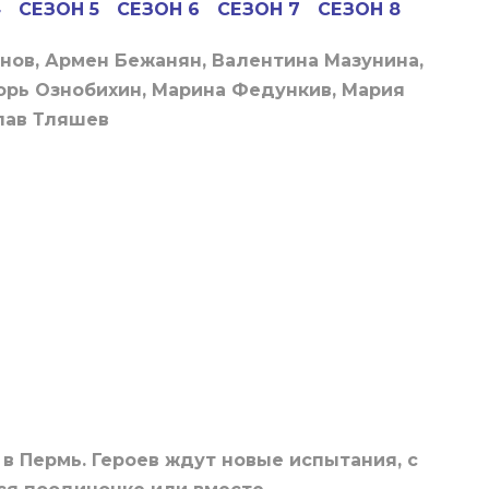
4
СЕЗОН 5
СЕЗОН 6
СЕЗОН 7
СЕЗОН 8
нов, Армен Бежанян, Валентина Мазунина,
орь Ознобихин, Марина Федункив, Мария
лав Тляшев
 в Пермь. Героев ждут новые испытания, с