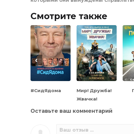
которыми они вынуждены справлять
Смотрите также
‹
атки
#СидЯдома
Мир! Дружба!
Жвачка!
Оставьте ваш комментарий