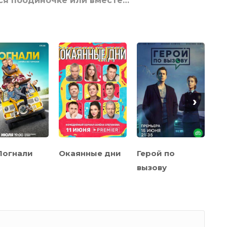
ся поодиночке или вместе…
›
Погнали
Окаянные дни
Герой по
Ми
вызову
вс