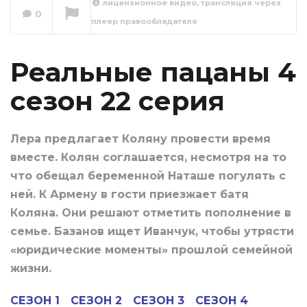
лицензионное видео, трансляция через
0
плеер правообладателя
Реальные пацаны
4 сезон 23 серия
Сейчас вы смотрите
Реальные пацаны 4
сезон 22 серия
Лера предлагает Коляну провести время
вместе. Колян соглашается, несмотря на то
что обещал беременной Наташе погулять с
ней. К Армену в гости приезжает батя
Коляна. Они решают отметить пополнение в
семье. Базанов ищет Иванчук, чтобы утрясти
«юридические моменты» прошлой семейной
жизни.
СЕЗОН 1
СЕЗОН 2
СЕЗОН 3
СЕЗОН 4