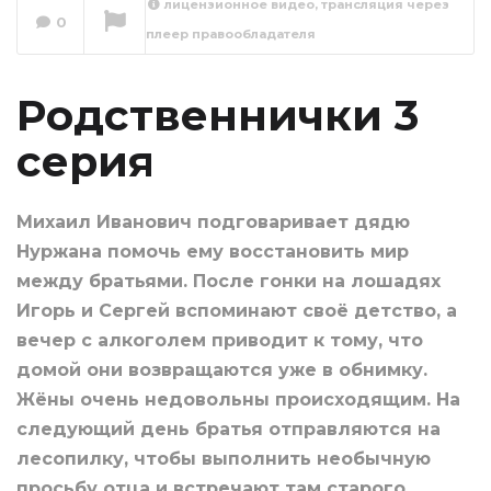
лицензионное видео, трансляция через
0
плеер правообладателя
Родственнички 4
серия
Сейчас вы смотрите
Родственнички 3
серия
Михаил Иванович подговаривает дядю
Нуржана помочь ему восстановить мир
между братьями. После гонки на лошадях
Игорь и Сергей вспоминают своё детство, а
вечер с алкоголем приводит к тому, что
домой они возвращаются уже в обнимку.
Жёны очень недовольны происходящим. На
следующий день братья отправляются на
лесопилку, чтобы выполнить необычную
просьбу отца и встречают там старого