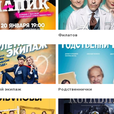
Филатов
ый экипаж
Родственнички