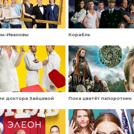
вы-Ивановы
Корабль
ик доктора Зайцевой
Пока цветёт папоротник