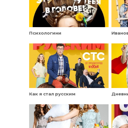
Психологини
Ивано
Как я стал русским
Дневн