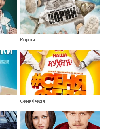
Корни
СеняФедя