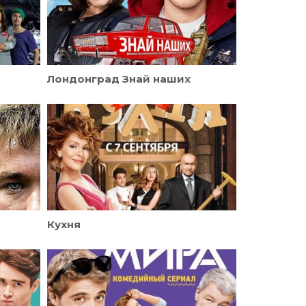
Лондонград Знай наших
Кухня