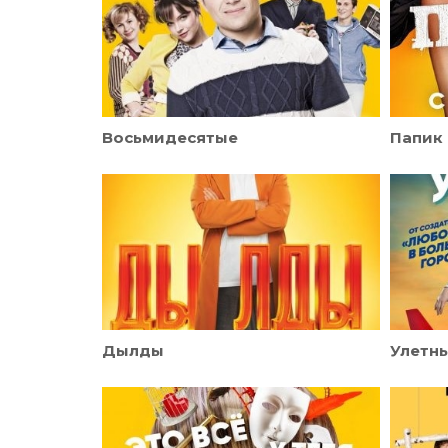
Восьмидесятые
Папик
Дылды
Улетн