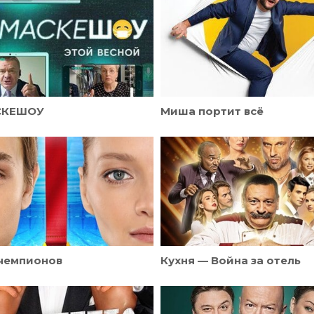
СКЕШОУ
Миша портит всё
чемпионов
Кухня — Война за отель