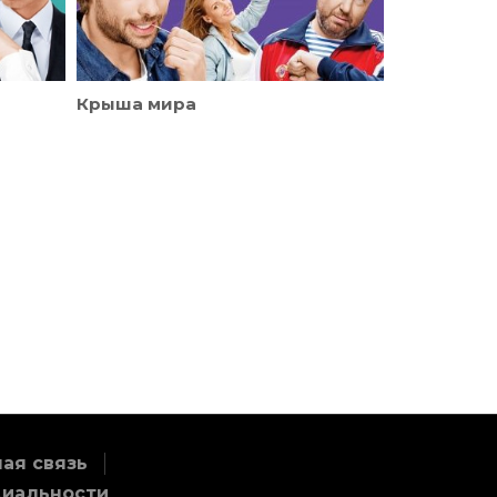
Крыша мира
ая связь
циальности