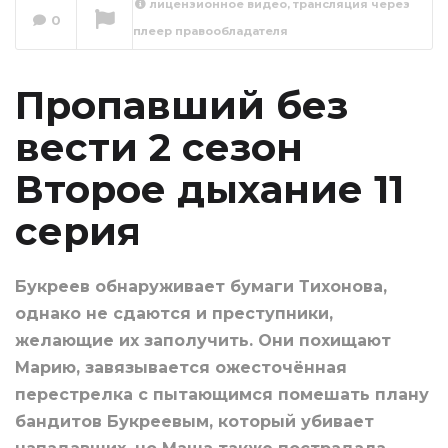
лицензионное видео, трансляция через
вести 2 сезон
0
плеер правообладателя
Второе дыхание 12
серия
Сейчас вы смотрите
Пропавший без
вести 2 сезон
Второе дыхание 11
серия
Букреев обнаруживает бумаги Тихонова,
однако не сдаются и преступники,
желающие их заполучить. Они похищают
Марию, завязывается ожесточённая
перестрелка с пытающимся помешать плану
бандитов Букреевым, который убивает