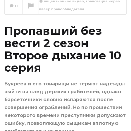
лицензионное видео, трансляция через
вести 2 сезон
0
плеер правообладателя
Второе дыхание 11
серия
Сейчас вы смотрите
Пропавший без
вести 2 сезон
Второе дыхание 10
серия
Букреев и его товарищи не теряют надежды
выйти на след дерзких грабителей, однако
барсеточники словно испаряются после
совершения ограблений. Но по прошествии
некоторого времени преступники допускают
ошибку, позволяющую сыщикам вплотную