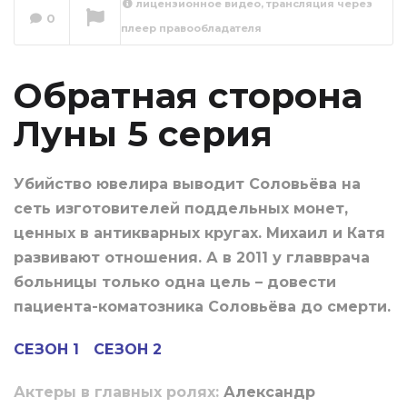
лицензионное видео, трансляция через
0
плеер правообладателя
Обратная сторона
Луны 6 серия
Сейчас вы смотрите
Обратная сторона
Луны 5 серия
Убийство ювелира выводит Соловьёва на
сеть изготовителей поддельных монет,
ценных в антикварных кругах. Михаил и Катя
развивают отношения. А в 2011 у главврача
больницы только одна цель – довести
пациента-коматозника Соловьёва до смерти.
СЕЗОН 1
СЕЗОН 2
Актеры в главных ролях:
Александр