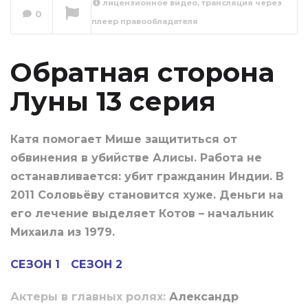
лицензионное видео, трансляция через
0
плеер правообладателя
Обратная сторона
Луны 14 серия
Сейчас вы смотрите
Обратная сторона
Луны 13 серия
Катя помогает Мише защититься от
обвинения в убийстве Алисы. Работа не
останавливается: убит гражданин Индии. В
2011 Соловьёву становится хуже. Деньги на
его лечение выделяет Котов – начальник
Михаила из 1979.
СЕЗОН 1
СЕЗОН 2
Актеры в главных ролях:
Александр