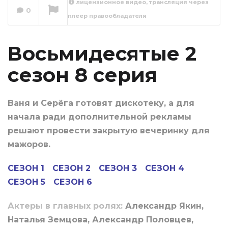
лицензионное видео, трансляция через
0
плеер правообладателя
Восьмидесятые 2
сезон 9 серия
Сейчас вы смотрите
Восьмидесятые 2
сезон 8 серия
Ваня и Серёга готовят дискотеку, а для
начала ради дополнительной рекламы
решают провести закрытую вечеринку для
мажоров.
СЕЗОН 1
СЕЗОН 2
СЕЗОН 3
СЕЗОН 4
СЕЗОН 5
СЕЗОН 6
Актеры в главных ролях:
Александр Якин,
Наталья Земцова, Александр Половцев,