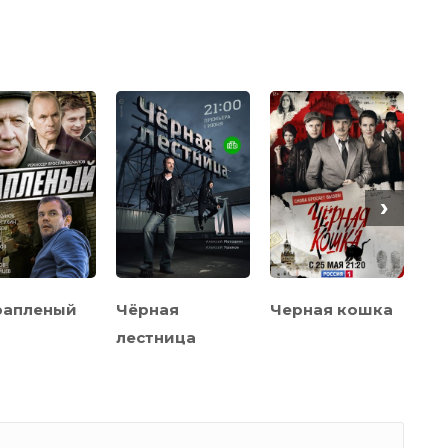
›
рапленый
Чёрная
Черная кошка
И 
лестница
Ро