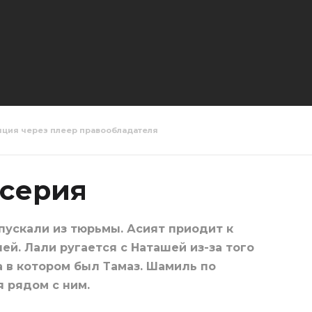
яция через плеер правообладателя
Москва 10
Салам Москва 11
Салам Мос
серия
серия
 серия
пускали из тюрьмы. Асият приодит к
улей. Лали ругается с Наташей из-за того
а в котором был Тамаз. Шамиль по
 рядом с ним.