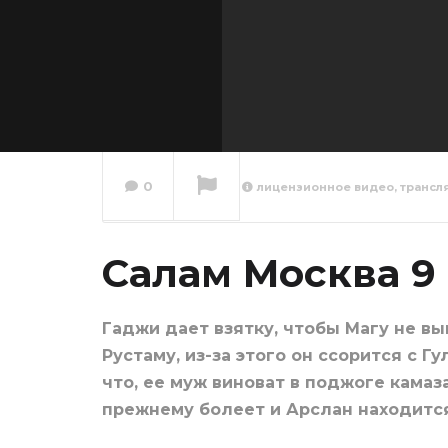
0
лицензионное видео, трансл
Салам 
серия
Салам Москва 9
Сейчас вы смотрите
Гаджи дает взятку, чтобы Магу не вы
Рустаму, из-за этого он ссорится с Г
что, ее муж виноват в поджоге камаз
прежнему болеет и Арслан находится