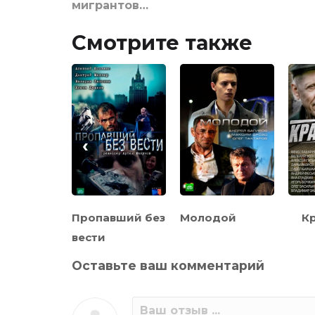
мигрантов…
Смотрите также
‹
я за
Пропавший без
Молодой
К
лым
вести
Оставьте ваш комментарий