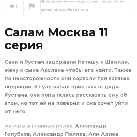
лицензионное видео, трансляция через
0
плеер правообладателя
Салам Москва 12
серия
Сейчас вы смотрите
Салам Москва 11
серия
Саня и Рустам задержали Наташу и Шамиля,
жену и сына Арслана чтобы его найти. Также
по неосторожности они сорвали три важных
операции. К Гуле начал приставать дядя
Рустама, она попыталась рассказать ему об
этом, но тот ей не поверил и она хочет уйти
от него.
Актеры в главных ролях:
Александр
Голубков, Александр Поляев, Али Алиев,