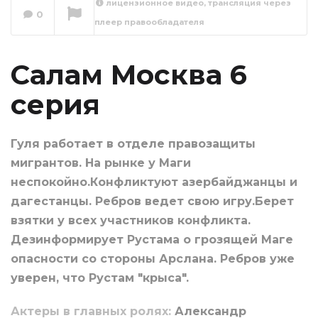
лицензионное видео, трансляция через
0
плеер правообладателя
Салам Москва 7
серия
Сейчас вы смотрите
Салам Москва 6
серия
Гуля работает в отделе правозащиты
мигрантов. На рынке у Маги
неспокойно.Конфликтуют азербайджанцы и
дагестанцы. Ребров ведет свою игру.Берет
взятки у всех участников конфликта.
Дезинформирует Рустама о грозящей Маге
опасности со стороны Арслана. Ребров уже
уверен, что Рустам "крыса".
Актеры в главных ролях:
Александр