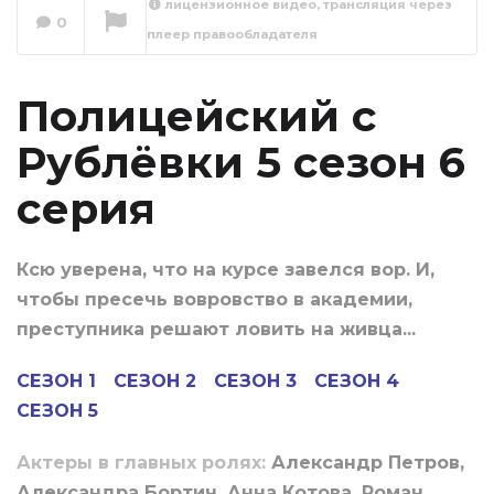
лицензионное видео, трансляция через
Полицейский с
0
плеер правообладателя
Рублёвки 5 сезон 7
серия
Сейчас вы смотрите
Полицейский с
Рублёвки 5 сезон 6
серия
Ксю уверена, что на курсе завелся вор. И,
чтобы пресечь вовровство в академии,
преступника решают ловить на живца...
СЕЗОН 1
СЕЗОН 2
СЕЗОН 3
СЕЗОН 4
СЕЗОН 5
Актеры в главных ролях:
Александр Петров,
Александра Бортич, Анна Котова, Роман