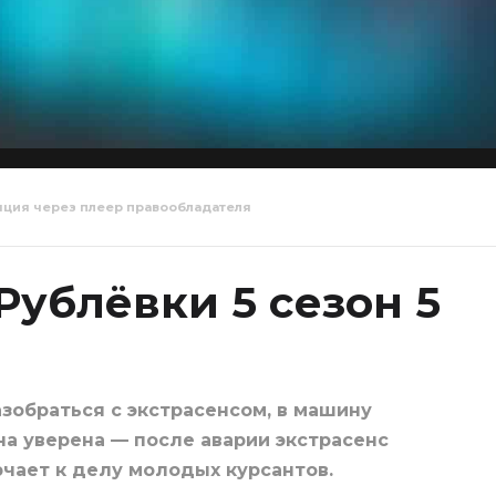
яция через плеер правообладателя
йский с
Полицейский с
Полицейс
ки 5 сезон 6
Рублёвки 5 сезон 7
Рублёвки 
серия
серия
Рублёвки 5 сезон 5
зобраться с экстрасенсом, в машину
на уверена — после аварии экстрасенс
ючает к делу молодых курсантов.