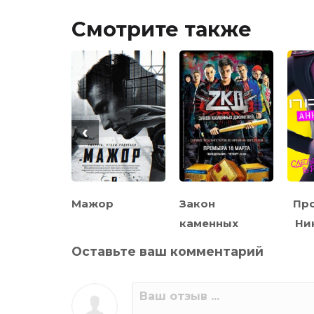
Смотрите также
‹
рь
Мажор
Закон
Про
каменных
Ни
джунглей (ЗКД)
Оставьте ваш комментарий