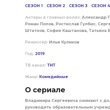
СЕЗОН 1
СЕЗОН 2
СЕЗОН 3
СЕЗОН 
Актеры в главных ролях:
Александр П
Роман Попов, Ростислав Гулбис, Серг
Штатнов, София Каштанова, Татьяна Б
Режиссер:
Илья Куликов
Год:
2019
ТВ канал:
ТНТ
Жанр:
Комедийные
О сериале
Владимира Сергеевича снимают с до
руководить образовательным учреж