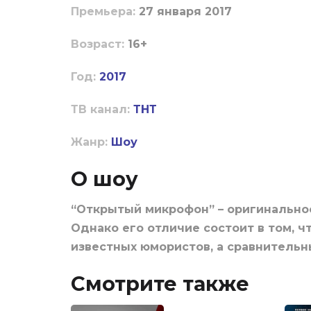
Пpeмьepa:
27 января 2017
Boзpacт:
16+
Год:
2017
ТВ канал:
ТНТ
Жанр:
Шоу
О шоу
“Открытый микрофон” – оригинально
Однако его отличие состоит в том, ч
известных юмористов, а сравнительн
Смотрите также