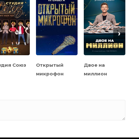
›
удия Союз
Открытый
Двое на
Бо
микрофон
миллион