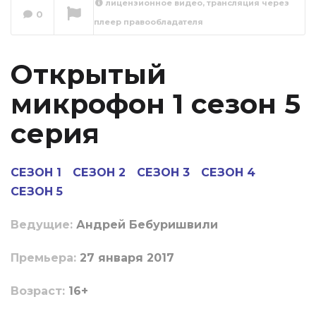
лицензионное видео, трансляция через
Открытый
0
плеер правообладателя
микрофон 1 сезон
6 серия
Сейчас вы смотрите
Открытый
микрофон 1 сезон 5
серия
СЕЗОН 1
СЕЗОН 2
СЕЗОН 3
СЕЗОН 4
СЕЗОН 5
Ведущие:
Андрей Бебуришвили
Пpeмьepa:
27 января 2017
Boзpacт:
16+