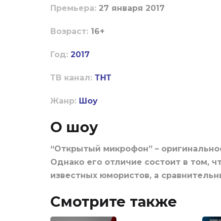
Пpeмьepa:
27 января 2017
Boзpacт:
16+
Год:
2017
ТВ канал:
ТНТ
Жанр:
Шоу
О шоу
“Открытый микрофон” – оригинально
Однако его отличие состоит в том, ч
известных юмористов, а сравнительн
Смотрите также