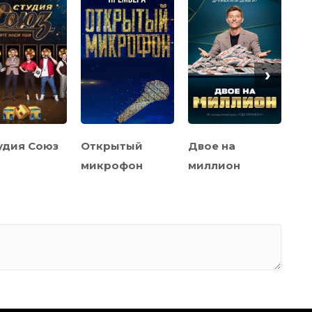
›
удия Союз
Открытый
Двое на
Бо
микрофон
миллион