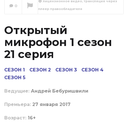
лицензионное видео, трансляция через
0
плеер правообладателя
Открытый
микрофон
Сейчас вы смотрите
Открытый
микрофон 1 сезон
21 серия
СЕЗОН 1
СЕЗОН 2
СЕЗОН 3
СЕЗОН 4
СЕЗОН 5
Ведущие:
Андрей Бебуришвили
Пpeмьepa:
27 января 2017
Boзpacт:
16+