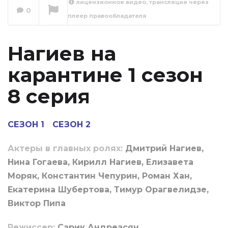
лицензионное видео, трансляция через
Нагиев на
0
плеер правообладателя
карантине 1 сезон
9 серия
Сейчас вы смотрите
Нагиев на
карантине 1 сезон
8 серия
СЕЗОН 1
СЕЗОН 2
Актеры в главных ролях:
Дмитрий Нагиев,
Нина Гогаева, Кирилл Нагиев, Елизавета
Моряк, Константин Чепурин, Роман Хан,
Екатерина Шубертова, Тимур Орагвелидзе,
Виктор Пипа
Режиссер:
Сарик Андреасян